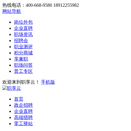
热线电话：400-668-9580 18912255982
网站导航
岗位外包
企业直聘
职场资讯
招聘会
职业测评
积分商城
享兼职
职场问答
普工专区
欢迎来到职享云！
手机版
首页
政企招聘
企业直聘
高端猎聘
零工驿站