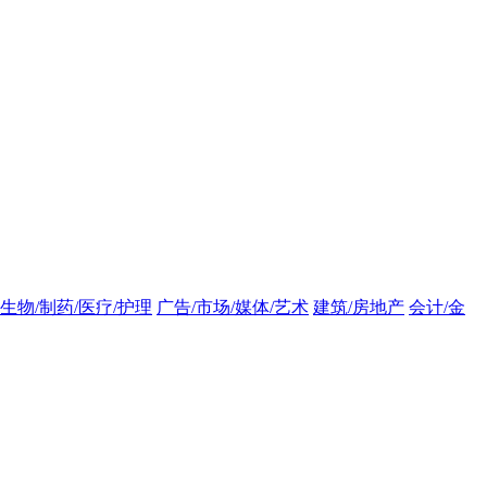
生物/制药/医疗/护理
广告/市场/媒体/艺术
建筑/房地产
会计/金