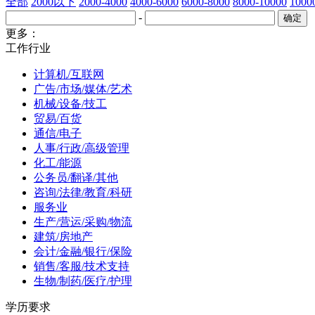
全部
2000以下
2000-4000
4000-6000
6000-8000
8000-10000
100
-
更多：
工作行业
计算机/互联网
广告/市场/媒体/艺术
机械/设备/技工
贸易/百货
通信/电子
人事/行政/高级管理
化工/能源
公务员/翻译/其他
咨询/法律/教育/科研
服务业
生产/营运/采购/物流
建筑/房地产
会计/金融/银行/保险
销售/客服/技术支持
生物/制药/医疗/护理
学历要求