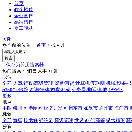
首页
政企招聘
企业直聘
高端猎聘
零工驿站
关闭
您当前的位置：
首页
>
找人才
+ 保存为简历搜索器
热门搜索：
销售
人事
财务
职位：
全部
人事/行政/高级管理
贸易/百货
计算机/互联网
机械/设备/
融/银行/保险
咨询/法律/教育/科研
公务员/翻译/其他
服务业
更多
地点：
不限
崇川区
港闸区
经济开发区
启东市
如皋市
通州市
海门市
标签：
全部
海归
技术好
经验足
高级管理
世界500强高管
销售精英
高
薪资：