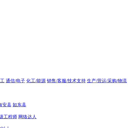
技工
通信/电子
化工/能源
销售/客服/技术支持
生产/营运/采购/物流
海安县
如东县
级工程师
网络达人